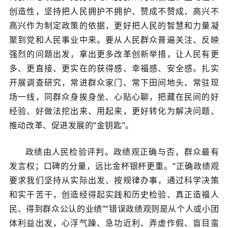
创造性，坚持把人民拥护不拥护、赞成不赞成、高兴不
高兴作为制定政策的依据，更好把人民的智慧和力量凝
聚到党和人民事业中来。要从人民群众普遍关注、反映
强烈的问题出发，拿出更多改革创新举措，让人民有更
多、更直接、更实在的获得感、幸福感、安全感。扎实
开展调查研究，常进群众家门、常下田间地头、常驻现
场一线，同群众身挨身坐、心贴心聊，把藏在民间的好
经验、好做法挖出来、用起来，更好转化为解决问题、
推动改革、促进发展的“金钥匙”。
政绩由人民检验评判。政绩观正确与否，群众最有
发言权；口碑的分量，远比金杯银杯更重。“正确政绩观
要求我们坚持从实际出发、按规律办事，通过科学决策
和实干苦干，创造经得起实践和历史检验、真正造福人
民、得到群众公认的业绩”“错误政绩观则是从个人或小团
体利益出发，心浮气躁、急功近利、弄虚作假、盲目蛮