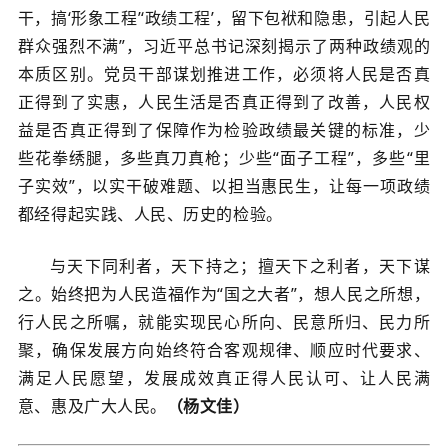
干，搞‘形象工程’‘政绩工程’，留下包袱和隐患，引起人民
群众强烈不满”，习近平总书记深刻揭示了两种政绩观的
本质区别。党员干部谋划推进工作，必须将人民是否真
正得到了实惠，人民生活是否真正得到了改善，人民权
益是否真正得到了保障作为检验政绩最关键的标准，少
些花拳绣腿，多些真刀真枪；少些“面子工程”，多些“里
子实效”，以实干破难题、以担当惠民生，让每一项政绩
都经得起实践、人民、历史的检验。
与天下同利者，天下持之；擅天下之利者，天下谋
之。始终把为人民造福作为“国之大者”，想人民之所想，
行人民之所嘱，就能实现民心所向、民意所归、民力所
聚，确保发展方向始终符合客观规律、顺应时代要求、
满足人民愿望，发展成效真正得人民认可、让人民满
意、惠及广大人民。
（
杨文佳
）