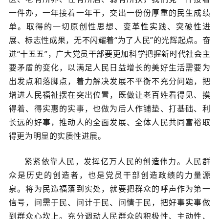
一件办，一年接着一年干，交出一份份厚重的民生成绩
单。取得的一切原创性思想、变革性实践、突破性进
展、标志性成果，无不闪耀着“为了人民”的光辉起点。奋
进“十五五”，广大党员干部要更加科学把握新时代社会主
要矛盾的变化，以满足人民日益增长的美好生活需要为
出发点和落脚点，着力解决发展不平衡不充分问题，把
增进人民福祉摆在突出位置，既做让老百姓看得见、摸
得着、得实惠的实事，也做为后人作铺垫、打基础、利
长远的好事，推动人的全面发展、全体人民共同富裕取
得更为明显的实质性进展。
紧紧依靠人民，发挥亿万人民的创造伟力。人民群
众是历史的创造者，也是党员干部创造政绩的力量源
泉。将为民造福落到实处，就要把群众的呼声作为第一
信号，问需于民、问计于民、问情于民，把好事实事做
到群众心坎上。充分调动人民群众的积极性、主动性、