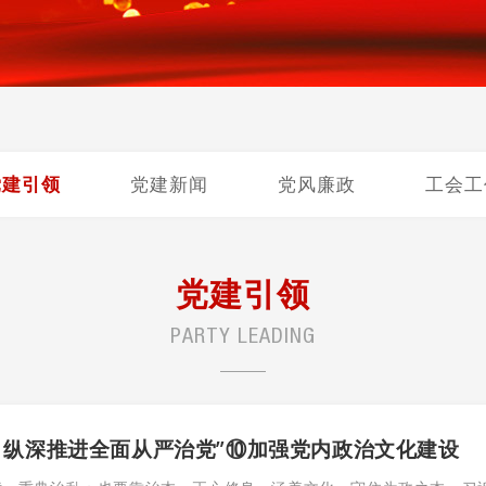
党建引领
党建新闻
党风廉政
工会工
党建引领
PARTY LEADING
 纵深推进全面从严治党”⑩加强党内政治文化建设