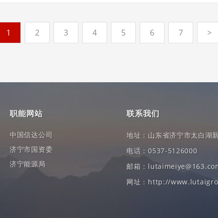
1
2
3
4
5
6
7
>
职能网站
联系我们
中国信达公司
地址：山东省济宁市太白湖新
济宁市国资委
电话：0537-5126000
济宁能源局
邮箱：lutaimeiye@163.co
网址：http://www.lutaigr