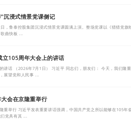
泰”沉浸式情景党课侧记
近日，鲁泰控股集团沉浸式情景党课圆满上演。整场党课以《猎猎党旗
曲快板 ...
立105周年大会上的讲话
的讲话 （2026年7月1日） 习近平 同志们，朋友们： 今天，我们
展望党和人民事 ...
年大会在京隆重举行
京隆重举行 习近平发表重要讲话强调，中国共产党之所以能够在105
党具有其 ...