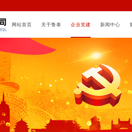
网站首页
关于鲁泰
企业党建
新闻中心