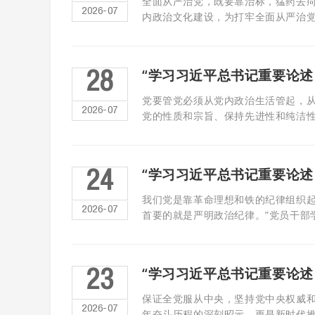
全面从严治党，既要靠治标，猛药去
2026-07
内政治文化建设，为打牢全面从严治党的
“学习习近平总书记重要论述
28
党要管党必须从党内政治生活管起，
2026-07
党的性质和宗旨、保持先进性和纯洁性的
“学习习近平总书记重要论述
24
我们党是靠革命理想和铁的纪律组织起
2026-07
首要的就是严明政治纪律。”党员干部学纪
“学习习近平总书记重要论述
23
保证全党服从中央，坚持党中央权威
2026-07
年奋斗历程的深刻昭示，更是新时代推进