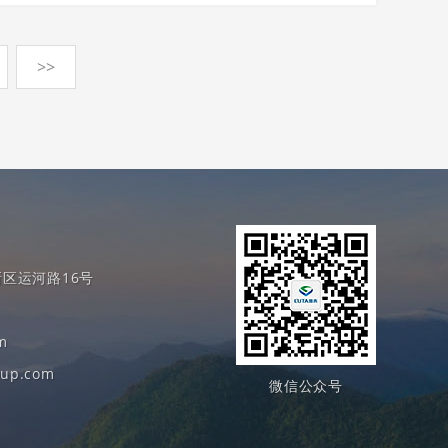
>>
区运河路16号
m
oup.com
微信公众号