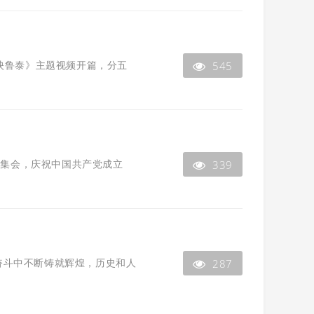
映鲁泰》主题视频开篇，分五
545
隆重集会，庆祝中国共产党成立
339
年奋斗中不断铸就辉煌，历史和人
287