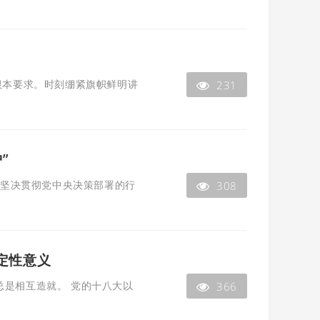
根本要求。时刻绷紧旗帜鲜明讲
231
”
在坚决贯彻党中央决策部署的行
308
定性意义
是相互造就。 党的十八大以
366