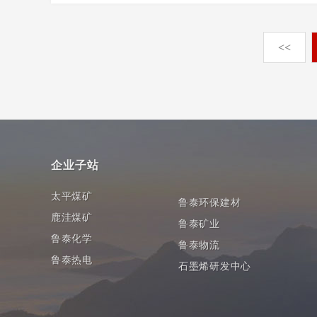
<<
企业子站
太平煤矿
鲁泰环保建材
鹿洼煤矿
鲁泰矿业
鲁泰化学
鲁泰物流
鲁泰热电
石墨烯研发中心