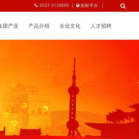
0537-5126000
招标平台
集团产业
产品介绍
企业文化
人才招聘