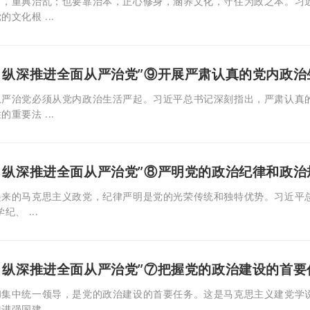
疴，重典治乱；也要靠治本，正心修身，涵养文化，守住为政之本。习
文化根 ...
 纵深推进全面从严治党”⑨开展严肃认真的党内政治
从严治党必须从党内政治生活严起。习近平总书记深刻指出，严肃认真
重要法 ...
 纵深推进全面从严治党”⑧严明党的政治纪律和政治
来的马克思主义政党，纪律严明是党的光荣传统和独特优势。习近平总
、 ...
 纵深推进全面从严治党”⑦把握党的政治建设的首要
和集中统一领导，是党的政治建设的首要任务。这是马克思主义建党学
强国建 ...