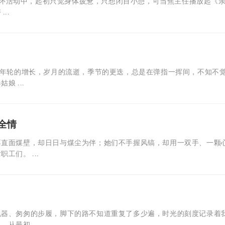
心理关怀活动中，起初只觉身体疲惫，只想闭目小憩，可当焦主任播放起《
..
，年轮的增长，岁月的流逝，季节的更迭，总是在弹指一挥间，不知不
 ...
全情
不直面煤壁，却日日与煤尘为伴；她们不手握风镐，却用一双手、一颗
工们。 ...
机器、匆匆的步履，脚下的路不知道重复了多少遍，时光的刻度记录着
从最初 ...