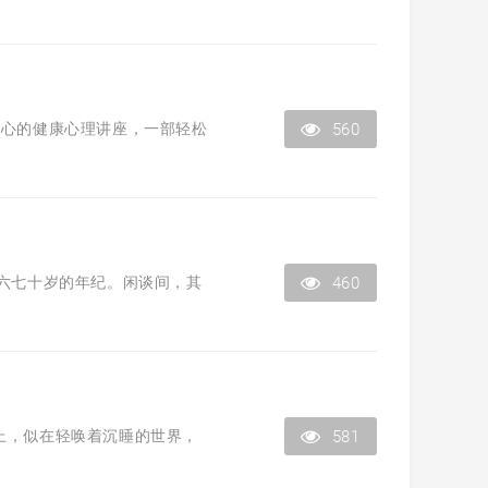
身心的健康心理讲座，一部轻松
560
六七十岁的年纪。闲谈间，其
460
上，似在轻唤着沉睡的世界，
581