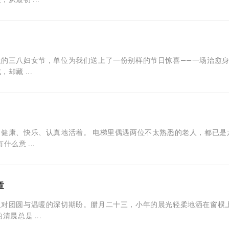
意的三八妇女节，单位为我们送上了一份别样的节日惊喜——一场治愈
藏 ...
健康、快乐、认真地活着。 电梯里偶遇两位不太熟悉的老人，都已是
么意 ...
章
人对团圆与温暖的深切期盼。腊月二十三，小年的晨光轻柔地洒在窗棂
晨总是 ...