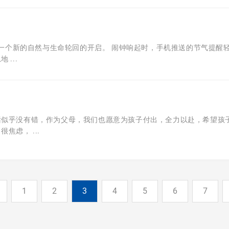
志着一个新的自然与生命轮回的开启。 闹钟响起时，手机推送的节气提醒
...
话似乎没有错，作为父母，我们也愿意为孩子付出，全力以赴，希望孩
焦虑， ...
1
2
3
4
5
6
7