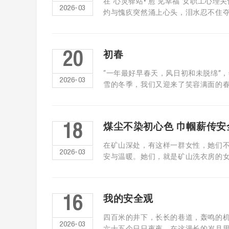
在“心灵驿站•‘愈’见幸福”女职工
2026-03
灼与愧疚突然涌上心头，泪水忍不住夺 .
初春
20
“一年最好早春天，风日初和未脱绵”
2026-03
雪的冬季，我们又迎来了笑容满面的春姑娘
煤尘不染初心色 巾帼薪传安
18
在矿山深处，有这样一群女性，她们
2026-03
安与温暖。她们，就是矿山洗衣房的女职
我的安全观
16
四百米的井下，长长的巷道，轰鸣的
2026-03
六十五个日日夜夜，在这漫长的岁月里，