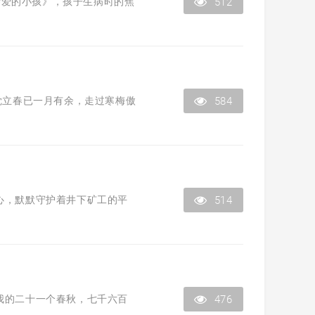
亲爱的小孩》，孩子生病时的焦
512
觉立春已一月有余，走过寒梅傲
584
心，默默守护着井下矿工的平
514
我的二十一个春秋，七千六百
476