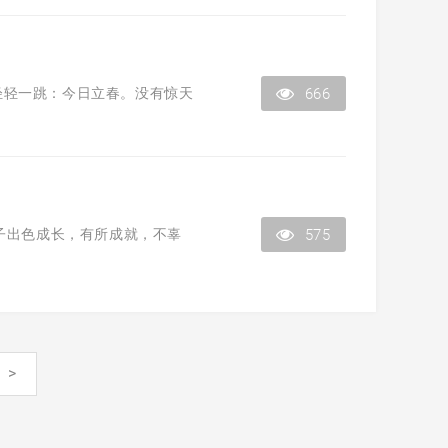
轻轻一跳：今日立春。没有惊天
666
子出色成长，有所成就，不辜
575
>