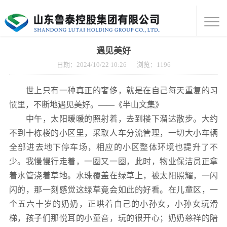
遇见美好
日期：2024/10/22 10:26
浏览：
1196
世上只有一种真正的奢侈，就是在自己每天重复的习
惯里，不断地遇见美好。——《半山文集》
中午，太阳暖暖的照射着，去到楼下溜达散步。大约
不到十栋楼的小区里，采取人车分流管理，一切大小车辆
全部进去地下停车场，相应的小区整体环境也提升了不
少。我慢慢行走着，一圈又一圈，此时，物业保洁员正拿
着水管浇着草地。水珠覆盖在绿草上，被太阳照耀，一闪
闪的，那一刻感觉这绿草竟会如此的好看。在儿童区，一
个五六十岁的奶奶，正哄着自己的小孙女，小孙女玩滑
梯，孩子们那悦耳的小童音，玩的很开心；奶奶慈祥的陪