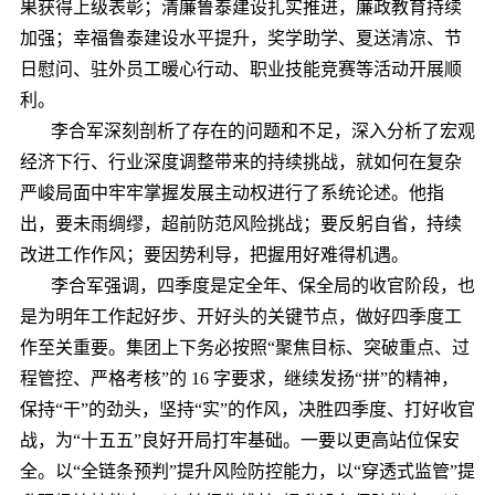
果获得上级表彰；清廉鲁泰建设扎实推进，廉政教育持续
加强；幸福鲁泰建设水平提升，奖学助学、夏送清凉、节
日慰问、驻外员工暖心行动、职业技能竞赛等活动开展顺
利。
李合军深刻剖析了存在的问题和不足，深入分析了宏观
经济下行、行业深度调整带来的持续挑战，就如何在复杂
严峻局面中牢牢掌握发展主动权进行了系统论述。他指
出，要未雨绸缪，超前防范风险挑战；要反躬自省，持续
改进工作作风；要因势利导，把握用好难得机遇。
李合军强调，四季度是定全年、保全局的收官阶段，也
是为明年工作起好步、开好头的关键节点，做好四季度工
作至关重要。集团上下务必按照“聚焦目标、突破重点、过
程管控、严格考核”的 16 字要求，继续发扬“拼”的精神，
保持“干”的劲头，坚持“实”的作风，决胜四季度、打好收官
战，为“十五五”良好开局打牢基础。一要以更高站位保安
全。以“全链条预判”提升风险防控能力，以“穿透式监管”提