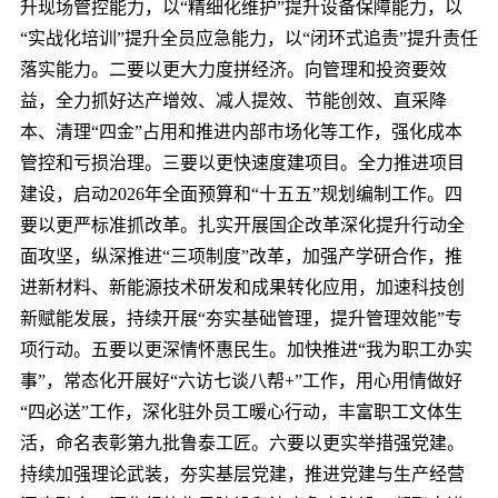
升现场管控能力，以“精细化维护”提升设备保障能力，以
“实战化培训”提升全员应急能力，以“闭环式追责”提升责任
落实能力。二要以更大力度拼经济。向管理和投资要效
益，全力抓好达产增效、减人提效、节能创效、直采降
本、清理“四金”占用和推进内部市场化等工作，强化成本
管控和亏损治理。三要以更快速度建项目。全力推进项目
建设，启动2026年全面预算和“十五五”规划编制工作。四
要以更严标准抓改革。扎实开展国企改革深化提升行动全
面攻坚，纵深推进“三项制度”改革，加强产学研合作，推
进新材料、新能源技术研发和成果转化应用，加速科技创
新赋能发展，持续开展“夯实基础管理，提升管理效能”专
项行动。五要以更深情怀惠民生。加快推进“我为职工办实
事”，常态化开展好“六访七谈八帮+”工作，用心用情做好
“四必送”工作，深化驻外员工暖心行动，丰富职工文体生
活，命名表彰第九批鲁泰工匠。六要以更实举措强党建。
持续加强理论武装，夯实基层党建，推进党建与生产经营