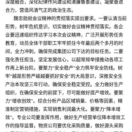
深度融合，深化纪律作风建设和清廉鲁泰建设，凝聚奋进
合力，营造风清气正的政治生态。
魏忠勋就会议精神的贯彻落实提出要求。一要认清当前
形势，树牢危机意识，切实做好会议精神贯彻落实。各企
业要迅速组织传达学习本次会议精神，广泛开展形势任务
教育，动员全体干部职工牢牢抓住今年最后两个多月的时
间，全力冲刺，确保完成集团公司下达的目标任务。二要
强化责任担当，坚定发展信心，以超常规举措推动各项工
作再上新台阶。要聚力“安全稳产”全力筑牢安全防线。树
牢“越是形势严峻越要抓好安全”的大局意识，深推安全生
产治本攻坚三年行动，确保安全稳定受控。全力做好生产
组织，在确保安全的前提下，尽可能做好提产增效。要聚
力“增收创效”。综合分析产品区域销量、价格等因素，精
准制定营销措施，实现销售利润最大化。要聚力“降本增
效”。专业公司要发挥作用，做好生产经营单位降本增效工
作的指导监督。物资公司要优化采购质量，做好源头采购