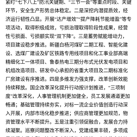
紧盯“七下八上”防汛关键期、“三节一会”等重点时段、关键
环节，安全生产形势总体稳定。二是深挖内潜提质效，经
济运行韧性凸显。开展“达产增效”“提产降耗节能增盈”等专
项活动，取得积极成效，亏损治理取得阶段性成果，经营
性亏损面、亏损额实现“双下降”。三是蓄势赋能增动力，
项目建设稳步推进。新疆白杨河煤矿二期工程、智能化建
设、选煤厂建设及矿区铁路专用线项目和化工事业部高端
精细化工一体项目、鲁泰热电三期分布式光伏发电项目和
机组改造项目、研发中心承担的省重大项目及二期标准化
厂房建设有序推进。四是多维发力强支撑，改革创新效能
持续释放。国企改革深化提升行动按计划推进，“三项制
度”改革深化，人事管理机制更加健全，员工发展通道更加
畅通；基础管理持续夯实，对标一流企业价值创造行动深
入开展，内部市场化稳步推进；供应商管理更加规范，物
资管理水平不断提升。五是注重引领促融合，发展合力持
续凝聚。巡察问题整改不断深入，党建成果丰硕，多项成